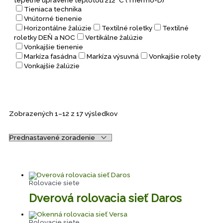
tepelne upravené teplotou 212 °C (Thermo-D)
Tieniaca technika
Vnútorné tienenie
Horizontálne žalúzie
Textilné roletky
Textilné
roletky DEŇ a NOC
Vertikálne žalúzie
Vonkajšie tienenie
Markíza fasádna
Markíza výsuvná
Vonkajšie rolety
Vonkajšie žalúzie
Zobrazených 1–12 z 17 výsledkov
Rolovacie siete
Dverová rolovacia sieť Daros
Rolovacie siete