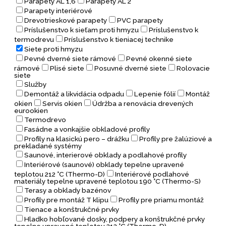
Parapety AL 1,6
Parapety AL 2
Parapety interiérové
Drevotrieskové parapety
PVC parapety
Príslušenstvo k sieťam proti hmyzu
Príslušenstvo k
termodrevu
Príslušenstvo k tieniacej technike
Siete proti hmyzu
Pevné dverné siete rámové
Pevné okenné siete
rámové
Plisé siete
Posuvné dverné siete
Rolovacie
siete
Služby
Demontáž a likvidácia odpadu
Lepenie fólií
Montáž
okien
Servis okien
Údržba a renovácia drevených
eurookien
Termodrevo
Fasádne a vonkajšie obkladové profily
Profily na klasickú pero – drážku
Profily pre žalúziové a
prekladané systémy
Saunové, interierové obklady a podlahové profily
Interiérové (saunové) obklady tepelne upravené
teplotou 212 °C (Thermo-D)
Interiérové podlahové
materiály tepelne upravené teplotou 190 °C (Thermo-S)
Terasy a obklady bazénov
Profily pre montáž T klipu
Profily pre priamu montáž
Tienace a konštrukčné prvky
Hladko hobľované dosky, podpery a konštrukčné prvky