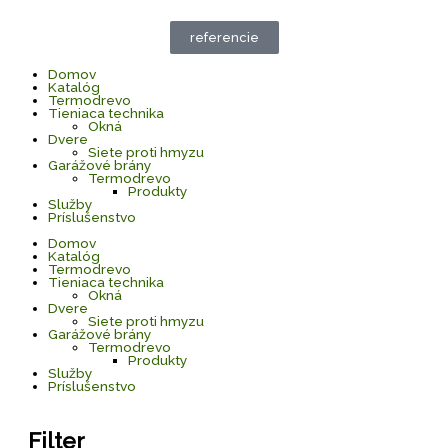
Preskočiť
na
obsah
referencie
Domov
Katalóg
Termodrevo
Tieniaca technika
Okná
Dvere
Siete proti hmyzu
Garážové brány
Termodrevo
Produkty
Služby
Príslušenstvo
Domov
Katalóg
Termodrevo
Tieniaca technika
Okná
Dvere
Siete proti hmyzu
Garážové brány
Termodrevo
Produkty
Služby
Príslušenstvo
Filter