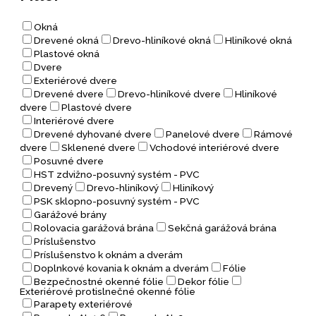
Okná
Drevené okná
Drevo-hliníkové okná
Hliníkové okná
Plastové okná
Dvere
Exteriérové dvere
Drevené dvere
Drevo-hliníkové dvere
Hliníkové
dvere
Plastové dvere
Interiérové dvere
Drevené dyhované dvere
Panelové dvere
Rámové
dvere
Sklenené dvere
Vchodové interiérové dvere
Posuvné dvere
HST zdvižno-posuvný systém - PVC
Drevený
Drevo-hliníkový
Hliníkový
PSK sklopno-posuvný systém - PVC
Garážové brány
Rolovacia garážová brána
Sekčná garážová brána
Príslušenstvo
Príslušenstvo k oknám a dverám
Doplnkové kovania k oknám a dverám
Fólie
Bezpečnostné okenné fólie
Dekor fólie
Exteriérové protislnečné okenné fólie
Parapety exteriérové