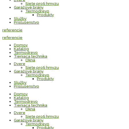
Siete proti hmyzu
Garážové brány
Termodrevo
Produkty
Služby
Príslušenstvo
referencie
referencie
Domov
Katalóg
Termodrevo
Tieniaca technika
Okná
Dvere
Siete proti hmyzu
Garážové brány
Termodrevo
Produkty
Služby
Príslušenstvo
Domov
Katalóg
Termodrevo
Tieniaca technika
Okná
Dvere
Siete proti hmyzu
Garážové brány
Termodrevo
Produkty