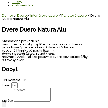
Služby
Príslušenstvo
Domov
/
Dvere
/
Interiérové dvere
/
Panelové dvere
/ Dvere
Duero Natura Alu
Dvere Duero Natura Alu
Štandardné prevedenie
rám z pevnej dosky, výplň – dierovaná drevotrieska
povrchová úprava – prírodná dyha s UV lakom
vsadené hlinníkové pásky 8x2mm
dvere s polodrážkou, rovná hrana
možnosť vyrobiť aj ako posuvné dvere bez polodrážky
3 závesy dverí
Dopyt
Tel. kontakt
Email
Správa