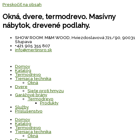
Preskočiť na obsah
Okná, dvere, termodrevo. Masívny
nábytok, drevené podlahy.
SHOW ROOM: M&M WOOD, Hviezdoslavová 721/90, 90031
Stupava
+421 905 355 807
info@mertinsro.sk
Domov
Katalóg
Termodrevo
Tieniaca technika
Okná
Dvere
Siete proti hmyzu
Garážové brány
Termodrevo
Produkty
Služby
Príslušenstvo
Domov
Katalóg
Termodrevo
Tieniaca technika
Okná
Dvere