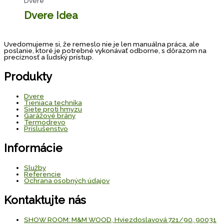
Dvere
Dvere Idea
Uvedomujeme si, že remeslo nie je len manuálna práca, ale
poslanie, ktoré je potrebné vykonávať odborne, s dôrazom na
precíznosť a ľudský prístup.
Produkty
Dvere
Tieniaca technika
Siete proti hmyzu
Garážové brány
Termodrevo
Príslušenstvo
Informácie
Služby
Referencie
Ochrana osobných údajov
Kontaktujte nás
SHOW ROOM: M&M WOOD, Hviezdoslavová 721/90, 90031