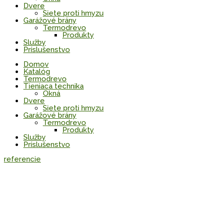
Dvere
Siete proti hmyzu
Garážové brány
Termodrevo
Produkty
Služby
Príslušenstvo
Domov
Katalóg
Termodrevo
Tieniaca technika
Okná
Dvere
Siete proti hmyzu
Garážové brány
Termodrevo
Produkty
Služby
Príslušenstvo
referencie