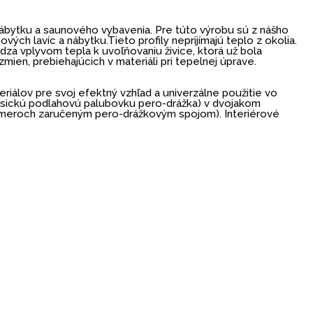
ábytku a saunového vybavenia. Pre túto výrobu sú z nášho
ých lavíc a nábytku.Tieto profily neprijímajú teplo z okolia.
ádza vplyvom tepla k uvoľňovaniu živice, ktorá už bola
ien, prebiehajúcich v materiáli pri tepelnej úprave.
riálov pre svoj efektný vzhľad a univerzálne použitie vo
lasickú podlahovú palubovku pero-drážka) v dvojakom
 smeroch zaručeným pero-drážkovým spojom). Interiérové