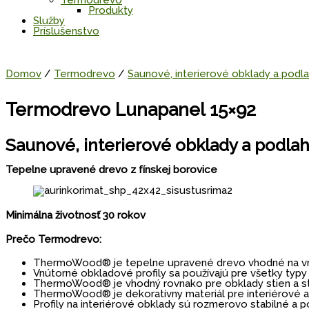
Termodrevo
Produkty
Služby
Príslušenstvo
Domov
/
Termodrevo
/
Saunové, interierové obklady a podla
Termodrevo Lunapanel 15×92
Saunové, interierové obklady a podlah
Tepelne upravené drevo z fínskej borovice
Minimálna životnosť 30 rokov
Prečo Termodrevo:
ThermoWood® je tepelne upravené drevo vhodné na vnú
Vnútorné obkladové profily sa používajú pre všetky typy 
ThermoWood® je vhodný rovnako pre obklady stien a st
ThermoWood® je dekoratívny materiál pre interiérové apl
Profily na interiérové obklady sú rozmerovo stabilné a po