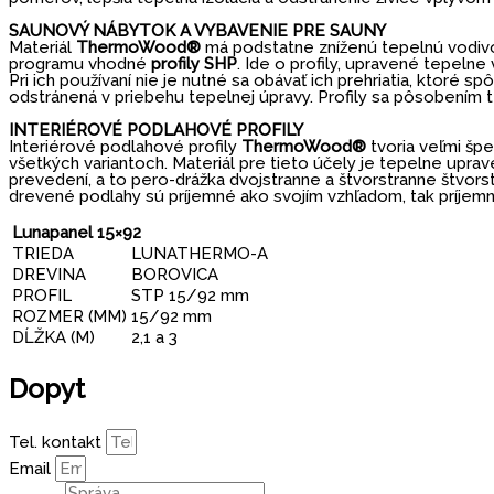
SAUNOVÝ NÁBYTOK A VYBAVENIE PRE SAUNY
Materiál
ThermoWood®
má podstatne zníženú tepelnú vodivo
programu vhodné
profily SHP
. Ide o profily, upravené tepelne 
Pri ich používaní nie je nutné sa obávať ich prehriatia, ktoré
odstránená v priebehu tepelnej úpravy. Profily sa pôsobením te
INTERIÉROVÉ PODLAHOVÉ PROFILY
Interiérové podlahové profily
ThermoWood®
tvoria veľmi špe
všetkých variantoch. Materiál pre tieto účely je tepelne uprav
prevedení, a to pero-drážka dvojstranne a štvorstranne štvo
drevené podlahy sú príjemné ako svojím vzhľadom, tak príje
Lunapanel 15×92
TRIEDA
LUNATHERMO-A
DREVINA
BOROVICA
PROFIL
STP 15/92 mm
ROZMER (MM)
15/92 mm
DĹŽKA (M)
2,1 a 3
Dopyt
Tel. kontakt
Email