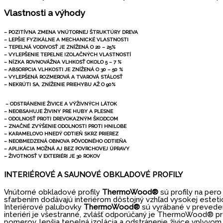
Vlastnosti a výhody
– POZITÍVNA ZMENA VNÚTORNEJ ŠTRUKTÚRY DREVA
– LEPŠIE FYZIKÁLNE A MECHANICKÉ VLASTNOSTI
– TEPELNÁ VODIVOSŤ JE ZNÍŽENÁ O 20 – 25%
– VYLEPŠENIE TEPELNE IZOLAČNÝCH VLASTNOSTÍ
– NÍZKA ROVNOVÁŽNA VLHKOSŤ OKOLO 5 – 7 %
– ABSORPCIA VLHKOSTI JE ZNÍŽENÁ O 30 – 50 %
– VYLEPŠENÁ ROZMEROVÁ A TVAROVÁ STÁLOSŤ
– NEKRÚTI SA, ZNÍŽENIE PRIEHYBU AŽ O 90%
– ODSTRÁNENIE ŽIVICE A VÝŽIVNÝCH LÁTOK
– NEOBSAHUJE ŽIVINY PRE HUBY A PLESNE
– ODOLNOSŤ PROTI DREVOKAZNÝM ŠKODCOM
– ZNAČNÉ ZVÝŠENIE ODOLNOSTI PROTI HNILOBE
– KARAMELOVO HNEDÝ ODTIEŇ SKRZ PRIEREZ
– NEOBMEDZENÁ OBNOVA PÔVODNÉHO ODTIEŇA
– APLIKÁCIA MOŽNÁ AJ BEZ POVRCHOVEJ ÚPRAVY
– ŽIVOTNOSŤ V EXTERIÉRI JE 30 ROKOV
INTERIÉROVÉ A SAUNOVÉ OBKLADOVÉ PROFILY
Vnútorné obkladové profily
ThermoWood®
sú profily na pero
sfarbením dodávajú interiérom dôstojný vzhľad vysokej esteti
Interiérové palubovky
ThermoWood®
sú vyrábané v prevedení
interiéri je všestranné, zvlášť odporúčaný je ThermoWood® pr
pomerov, lepšia tepelná izolácia a odstránenie živice vplyvom