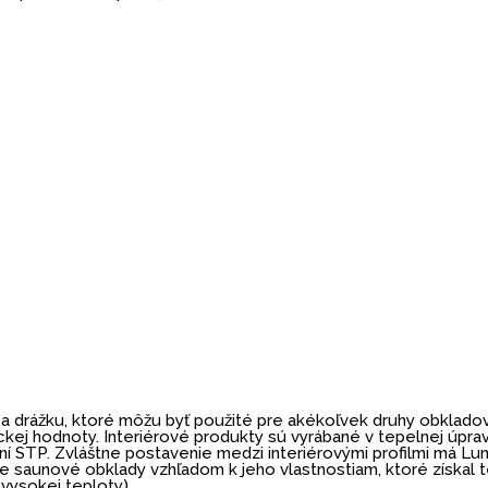
 a drážku, ktoré môžu byť použité pre akékoľvek druhy obkladov
ckej hodnoty. Interiérové produkty sú vyrábané v tepelnej úpr
 STP. Zvláštne postavenie medzi interiérovými profilmi má Luna
e saunové obklady vzhľadom k jeho vlastnostiam, ktoré získal 
 vysokej teploty).