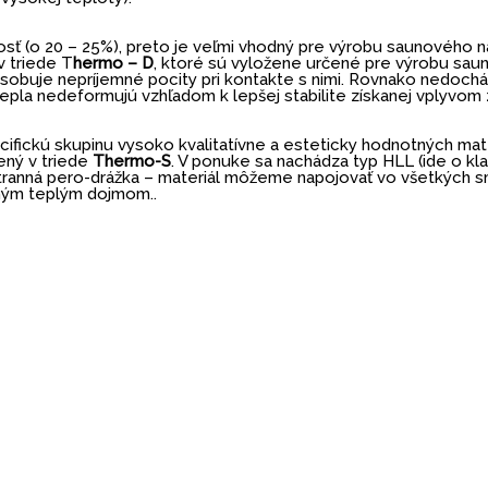
sť (o 20 – 25%), preto je veľmi vhodný pre výrobu saunového n
v triede T
hermo – D
, ktoré sú vyložene určené pre výrobu saunov
 spôsobuje nepríjemné pocity pri kontakte s nimi. Rovnako nedoch
pla nedeformujú vzhľadom k lepšej stabilite získanej vplyvom zm
cifickú skupinu vysoko kvalitatívne a esteticky hodnotných mate
ený v triede
Thermo-S
. V ponuke sa nachádza typ HLL (ide o k
rstranná pero-drážka – materiál môžeme napojovať vo všetkých
mným teplým dojmom..