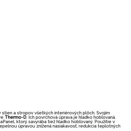
 stien a stropov všetkých interiérových plôch. Svojím
ave
Thermo-D
. Ich povrchová úprava je hladko hobľovaná.
Panel, ktorý savyrába tiež hladko hobľovaný. Použitie v
tepelnou úpravou znížená nasiakavosť, redukcia teplotných