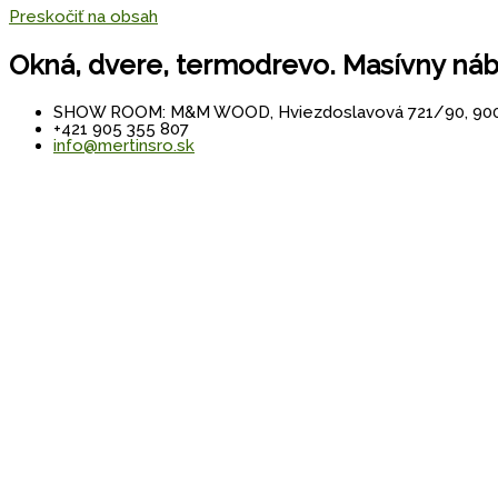
Preskočiť na obsah
Okná, dvere, termodrevo. Masívny náb
SHOW ROOM: M&M WOOD, Hviezdoslavová 721/90, 900
+421 905 355 807
info@mertinsro.sk