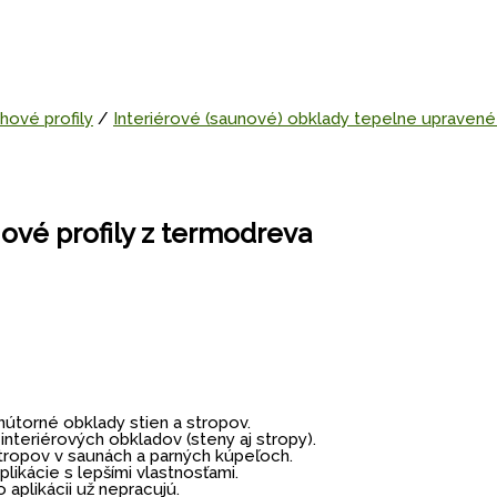
hové profily
/
Interiérové (saunové) obklady tepelne upravené
ové profily z termodreva
torné obklady stien a stropov.
interiérových obkladov (steny aj stropy).
ropov v saunách a parných kúpeľoch.
ikácie s lepšími vlastnosťami.
 aplikácii už nepracujú.