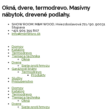
Preskočiť
na
Okná, dvere, termodrevo. Masívny
obsah
nábytok, drevené podlahy.
SHOW ROOM: M&M WOOD, Hviezdoslavová 721/90, 90031
Stupava
+421 905 355 807
info@mertinsro.sk
Domov
Katalóg
Termodrevo
Tieniaca technika
Okná
Dvere
Siete proti hmyzu
Garážové brány
Termodrevo
Produkty
Služby
Príslušenstvo
Domov
Katalóg
Termodrevo
Tieniaca technika
Okná
Dvere
Siete proti hmyzu