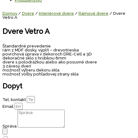
Domov
/
Dvere
/
Interiérové dvere
/
Rámové dvere
/ Dvere
Vetro A
Dvere Vetro A
Štandardné prevedenie
rám z MDF dosky, výplň – drevotrieska
povrchová úprava v dekoroch DRE-Cell a 3D
dekoračné sklo s hrúbkou 8mm
dvere s polodrážkou alebo ako posuvné dvere
3 závesy dverí
možnosť výberu dekoru skla
možnosť voľby pohľadovej strany skla
Dopyt
Tel. kontakt
Email
Správa