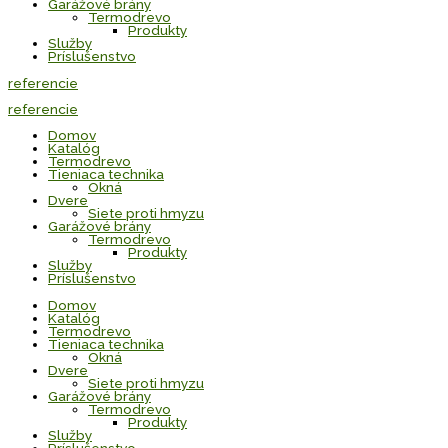
Garážové brány
Termodrevo
Produkty
Služby
Príslušenstvo
referencie
referencie
Domov
Katalóg
Termodrevo
Tieniaca technika
Okná
Dvere
Siete proti hmyzu
Garážové brány
Termodrevo
Produkty
Služby
Príslušenstvo
Domov
Katalóg
Termodrevo
Tieniaca technika
Okná
Dvere
Siete proti hmyzu
Garážové brány
Termodrevo
Produkty
Služby
Príslušenstvo