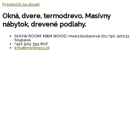
Preskočiť na obsah
Okná, dvere, termodrevo. Masívny
nábytok, drevené podlahy.
SHOW ROOM: M&M WOOD, Hviezdoslavová 721/90, 90031
Stupava
+421 905 355 807
info@mertinsro.sk