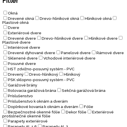
Filter
Okná
Drevené okná
Drevo-hliníkové okná
Hliníkové okná
Plastové okná
Dvere
Exteriérové dvere
Drevené dvere
Drevo-hliníkové dvere
Hliníkové dvere
Plastové dvere
Interiérové dvere
Drevené dyhované dvere
Panelové dvere
Rámové dvere
Sklenené dvere
Vchodové interiérové dvere
Posuvné dvere
HST zdvižno-posuvný systém - PVC
Drevený
Drevo-hliníkový
Hliníkový
PSK sklopno-posuvný systém - PVC
Garážové brány
Rolovacia garážová brána
Sekčná garážová brána
Príslušenstvo
Príslušenstvo k oknám a dverám
Doplnkové kovania k oknám a dverám
Fólie
Bezpečnostné okenné fólie
Dekor fólie
Exteriérové
protislnečné okenné fólie
Parapety exteriérové
Parapety AL 1,6
Parapety AL 2