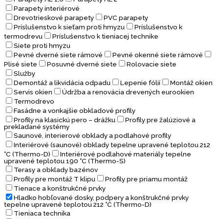
Parapety interiérové
Drevotrieskové parapety
PVC parapety
Príslušenstvo k sieťam proti hmyzu
Príslušenstvo k
termodrevu
Príslušenstvo k tieniacej technike
Siete proti hmyzu
Pevné dverné siete rámové
Pevné okenné siete rámové
Plisé siete
Posuvné dverné siete
Rolovacie siete
Služby
Demontáž a likvidácia odpadu
Lepenie fólií
Montáž okien
Servis okien
Údržba a renovácia drevených eurookien
Termodrevo
Fasádne a vonkajšie obkladové profily
Profily na klasickú pero – drážku
Profily pre žalúziové a
prekladané systémy
Saunové, interierové obklady a podlahové profily
Interiérové (saunové) obklady tepelne upravené teplotou 212
°C (Thermo-D)
Interiérové podlahové materiály tepelne
upravené teplotou 190 °C (Thermo-S)
Terasy a obklady bazénov
Profily pre montáž T klipu
Profily pre priamu montáž
Tienace a konštrukčné prvky
Hladko hobľované dosky, podpery a konštrukčné prvky
tepelne upravené teplotou 212 °C (Thermo-D)
Tieniaca technika