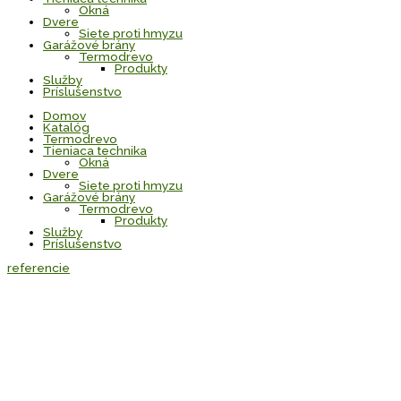
Okná
Dvere
Siete proti hmyzu
Garážové brány
Termodrevo
Produkty
Služby
Príslušenstvo
Domov
Katalóg
Termodrevo
Tieniaca technika
Okná
Dvere
Siete proti hmyzu
Garážové brány
Termodrevo
Produkty
Služby
Príslušenstvo
referencie