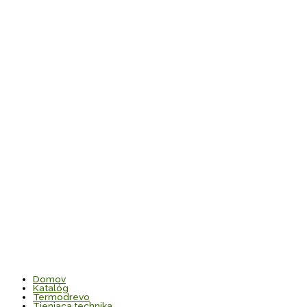
Domov
Katalóg
Termodrevo
Tieniaca technika