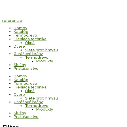
referencie
Domov
Katalóg
Termodrevo
Tieniaca technika
Okná
Dvere
Siete proti hmyzu
Garážové brány
Termodrevo
Produkty
Služby
Príslušenstvo
Domov
Katalóg
Termodrevo
Tieniaca technika
Okná
Dvere
Siete proti hmyzu
Garážové brány
Termodrevo
Produkty
Služby
Príslušenstvo