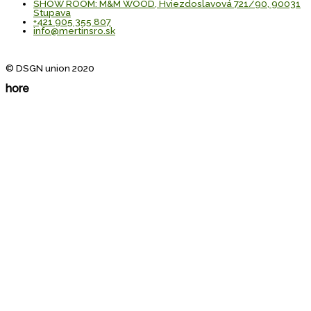
SHOW ROOM: M&M WOOD, Hviezdoslavová 721/90, 90031
Stupava
+421 905 355 807
info@mertinsro.sk
© DSGN union 2020
hore