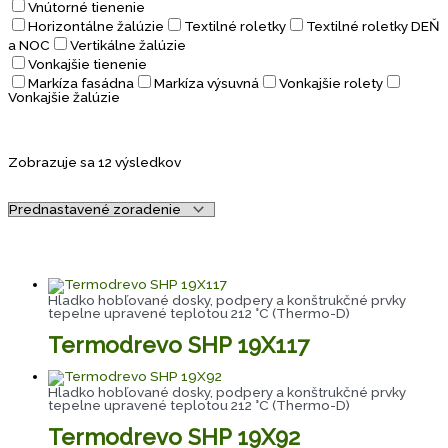
Vnútorné tienenie
Horizontálne žalúzie
Textilné roletky
Textilné roletky DEŇ
a NOC
Vertikálne žalúzie
Vonkajšie tienenie
Markíza fasádna
Markíza výsuvná
Vonkajšie rolety
Vonkajšie žalúzie
Zobrazuje sa 12 výsledkov
Hladko hobľované dosky, podpery a konštrukčné prvky
tepelne upravené teplotou 212 °C (Thermo-D)
Termodrevo SHP 19X117
Hladko hobľované dosky, podpery a konštrukčné prvky
tepelne upravené teplotou 212 °C (Thermo-D)
Termodrevo SHP 19X92