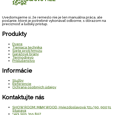
15×92
Uvedomujeme si, že remeslo nie je len manuálna práca, ale
poslanie, ktoré je potrebné vykonávať odborne, s dôrazom na
precíznosť a ľudský prístup.
Produkty
Dvere
Tieniaca technika
Siete proti hmyzu
Garážové brány
Termodrevo
Príslušenstvo
Informácie
Služby
Referencie
Ochrana osobných údajov
Kontaktujte nás
SHOW ROOM: M&M WOOD, Hviezdoslavová 721/90, 90031
Stupava
+421 905 355 807