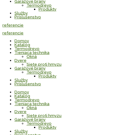
Garážové brány
Termodrevo
Produkty
Služby
Príslušenstvo
referencie
referencie
Domov
Katalóg
Termodrevo
Tieniaca technika
Okná
Dvere
Siete proti hmyzu
Garážové brány
Termodrevo
Produkty
Služby
Príslušenstvo
Domov
Katalóg
Termodrevo
Tieniaca technika
Okná
Dvere
Siete proti hmyzu
Garážové brány
Termodrevo
Produkty
Služby
Príslušenstvo