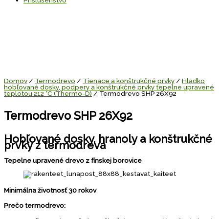
Domov
/
Termodrevo
/
Tienace a konštrukčné prvky
/
Hladko
hobľované dosky, podpery a konštrukčné prvky tepelne upravené
teplotou 212 °C (Thermo-D)
/ Termodrevo SHP 26X92
Termodrevo SHP 26X92
Hobľované dosky, hranoly a konštrukčné
prvky z termodreva
Tepelne upravené drevo z fínskej borovice
Minimálna životnosť 30 rokov
Prečo termodrevo: