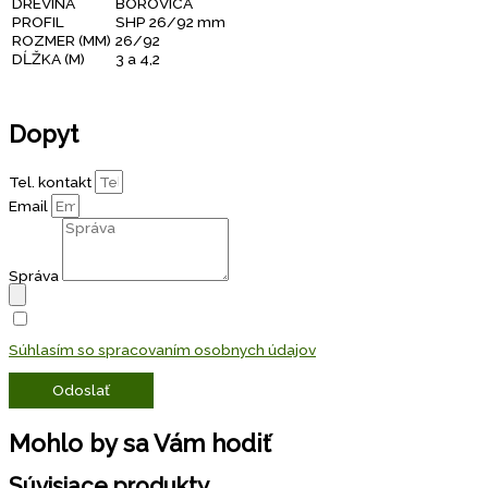
DREVINA
BOROVICA
PROFIL
SHP 26/92 mm
ROZMER (MM)
26/92
DĹŽKA (M)
3 a 4,2
Dopyt
Tel. kontakt
Email
Správa
Súhlasím so spracovaním osobnych údajov
Odoslať
Mohlo by sa Vám hodiť
Súvisiace produkty