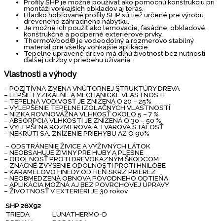
Profily SHP je možné používať ako pomocnú konštrukciu pri
montáži vonkajších obkladov aj terás.
Hladko hobľované profily SHP sú tiež určené pre výrobu
dreveného záhradného nábytku.
Je možné ich použiť ako lemovacie, fasádne, obkladové,
konštrukčné a podperné exteriérové prvky.
ThermoWood® je vodeodolný a rozmerovo stabilný
materiál pre všetky vonkajšie aplikácie.
Tepelne upravené drevo má dlhú životnosť bez nutnosti
ďalšej údržby v priebehu užívania.
Vlastnosti a výhody
– POZITÍVNA ZMENA VNÚTORNEJ ŠTRUKTÚRY DREVA
– LEPŠIE FYZIKÁLNE A MECHANICKÉ VLASTNOSTI
– TEPELNÁ VODIVOSŤ JE ZNÍŽENÁ O 20 – 25%
– VYLEPŠENIE TEPELNE IZOLAČNÝCH VLASTNOSTÍ
– NÍZKA ROVNOVÁŽNA VLHKOSŤ OKOLO 5 – 7 %
– ABSORPCIA VLHKOSTI JE ZNÍŽENÁ O 30 – 50 %
– VYLEPŠENÁ ROZMEROVÁ A TVAROVÁ STÁLOSŤ
– NEKRÚTI SA, ZNÍŽENIE PRIEHYBU AŽ O 90%
– ODSTRÁNENIE ŽIVICE A VÝŽIVNÝCH LÁTOK
– NEOBSAHUJE ŽIVINY PRE HUBY A PLESNE
– ODOLNOSŤ PROTI DREVOKAZNÝM ŠKODCOM
– ZNAČNÉ ZVÝŠENIE ODOLNOSTI PROTI HNILOBE
– KARAMELOVO HNEDÝ ODTIEŇ SKRZ PRIEREZ
– NEOBMEDZENÁ OBNOVA PÔVODNÉHO ODTIEŇA
– APLIKÁCIA MOŽNÁ AJ BEZ POVRCHOVEJ ÚPRAVY
– ŽIVOTNOSŤ V EXTERIÉRI JE 30 rokov
SHP 26X92
TRIEDA
LUNATHERMO-D