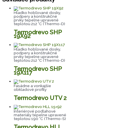
Hladko hobľované dosky,
podpery a konštrukčné
prvky tepelne upravené
teplotou 212 °C (Thermo-D)
Termodrevo SHP
19X92
Hladko hobľované dosky,
podpery a konštrukčné
prvky tepelne upravené
teplotou 212 °C (Thermo-D)
Termodrevo SHP
19X117
Fasádne a vonkajšie
obkladové profily
Termodrevo UTV 2
Interiérové podlahové
materiály tepelne upravené
teplotou 190 °C (Thermo-S)
Termodrevo HLL