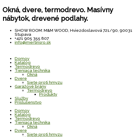
Preskočiť
na
Okná, dvere, termodrevo. Masívny
obsah
nábytok, drevené podlahy.
SHOW ROOM: M&M WOOD, Hviezdoslavová 721/90, 90031
Stupava
+421 905 355 807
info@mertinsro.sk
Domov
Katalóg
Termodrevo
Tieniaca technika
Okná
Dvere
Siete proti hmyzu
Garážové brány
Termodrevo
Produkty
Služby
Príslušenstvo
Domov
Katalóg
Termodrevo
Tieniaca technika
Okná
Dvere
Siete proti hmyzu