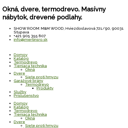
Preskočiť
na
Okná, dvere, termodrevo. Masívny
obsah
nábytok, drevené podlahy.
SHOW ROOM: M&M WOOD, Hviezdoslavová 721/90, 90031
Stupava
+421 905 355 807
info@mertinsro.sk
Domov
Katalóg
Termodrevo
Tieniaca technika
Okná
Dvere
Siete proti hmyzu
Garážové brány
Termodrevo
Produkty
Služby
Príslušenstvo
Domov
Katalóg
Termodrevo
Tieniaca technika
Okná
Dvere
Siete proti hmyzu