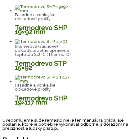
Fasádne a vonkajšie
obkladové profily
Termodrevo SHP
19×92 mm
Interiérové (saunové)
obklady tepelne upravené
teplotou 212 °C (Thermo-D)
Termodrevo STP
15×92
Fasádne a vonkajšie
obkladové profily
Termodrevo SHP
19×117 mm
Uvedomujeme si, že remeslo nie je len manuálna práca, ale
poslanie, ktoré je potrebné vykonávať odborne, s dôrazom na
precíznosť a ľudský prístup.