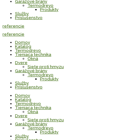
Garážové brány
Termodrevo
Produkty
Služby
Príslušenstvo
referencie
referencie
Domov
Katalóg
Termodrevo
Tieniaca technika
Okná
Dvere
Siete proti hmyzu
Garážové brány
Termodrevo
Produkty
Služby
Príslušenstvo
Domov
Katalóg
Termodrevo
Tieniaca technika
Okná
Dvere
Siete proti hmyzu
Garážové brány
Termodrevo
Produkty
Služby
Príslušenstvo