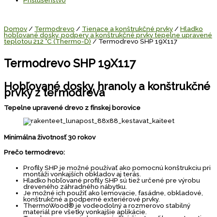
Domov
/
Termodrevo
/
Tienace a konštrukčné prvky
/
Hladko
hobľované dosky, podpery a konštrukčné prvky tepelne upravené
teplotou 212 °C (Thermo-D)
/ Termodrevo SHP 19X117
Termodrevo SHP 19X117
Hobľované dosky, hranoly a konštrukčné
prvky z termodreva
Tepelne upravené drevo z fínskej borovice
Minimálna životnosť 30 rokov
Prečo termodrevo:
Profily SHP je možné používať ako pomocnú konštrukciu pri
montáži vonkajších obkladov aj terás.
Hladko hobľované profily SHP sú tiež určené pre výrobu
dreveného záhradného nábytku.
Je možné ich použiť ako lemovacie, fasádne, obkladové,
konštrukčné a podperné exteriérové prvky.
ThermoWood® je vodeodolný a rozmerovo stabilný
materiál pre všetky vonkajšie aplikácie.