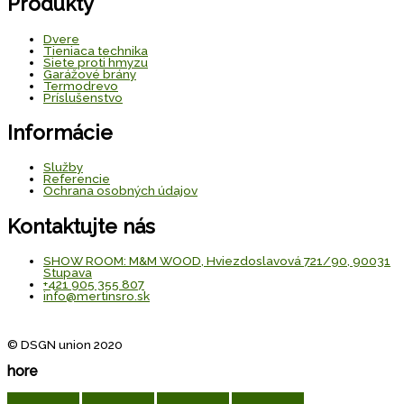
Produkty
Dvere
Tieniaca technika
Siete proti hmyzu
Garážové brány
Termodrevo
Príslušenstvo
Informácie
Služby
Referencie
Ochrana osobných údajov
Kontaktujte nás
SHOW ROOM: M&M WOOD, Hviezdoslavová 721/90, 90031
Stupava
+421 905 355 807
info@mertinsro.sk
© DSGN union 2020
hore