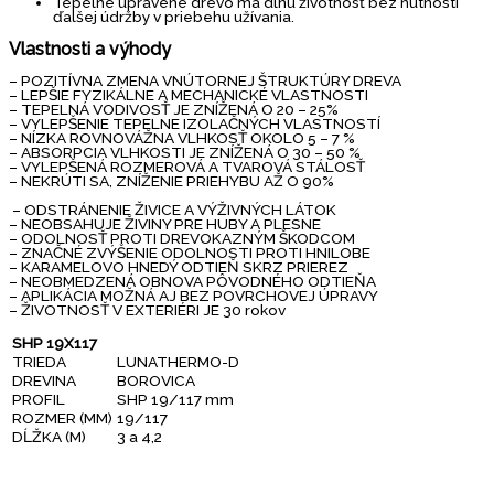
Tepelne upravené drevo má dlhú životnosť bez nutnosti
ďalšej údržby v priebehu užívania.
Vlastnosti a výhody
– POZITÍVNA ZMENA VNÚTORNEJ ŠTRUKTÚRY DREVA
– LEPŠIE FYZIKÁLNE A MECHANICKÉ VLASTNOSTI
– TEPELNÁ VODIVOSŤ JE ZNÍŽENÁ O 20 – 25%
– VYLEPŠENIE TEPELNE IZOLAČNÝCH VLASTNOSTÍ
– NÍZKA ROVNOVÁŽNA VLHKOSŤ OKOLO 5 – 7 %
– ABSORPCIA VLHKOSTI JE ZNÍŽENÁ O 30 – 50 %
– VYLEPŠENÁ ROZMEROVÁ A TVAROVÁ STÁLOSŤ
– NEKRÚTI SA, ZNÍŽENIE PRIEHYBU AŽ O 90%
– ODSTRÁNENIE ŽIVICE A VÝŽIVNÝCH LÁTOK
– NEOBSAHUJE ŽIVINY PRE HUBY A PLESNE
– ODOLNOSŤ PROTI DREVOKAZNÝM ŠKODCOM
– ZNAČNÉ ZVÝŠENIE ODOLNOSTI PROTI HNILOBE
– KARAMELOVO HNEDÝ ODTIEŇ SKRZ PRIEREZ
– NEOBMEDZENÁ OBNOVA PÔVODNÉHO ODTIEŇA
– APLIKÁCIA MOŽNÁ AJ BEZ POVRCHOVEJ ÚPRAVY
– ŽIVOTNOSŤ V EXTERIÉRI JE 30 rokov
SHP 19X117
TRIEDA
LUNATHERMO-D
DREVINA
BOROVICA
PROFIL
SHP 19/117 mm
ROZMER (MM)
19/117
DĹŽKA (M)
3 a 4,2